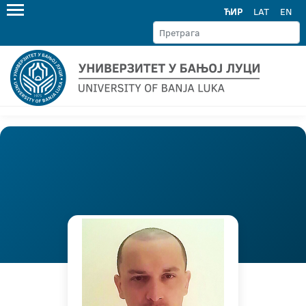
ЋИР
LAT
EN