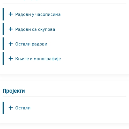
Радови у часописима
Радови са скупова
Остали радови
Књиге и монографије
Пројекти
Остали