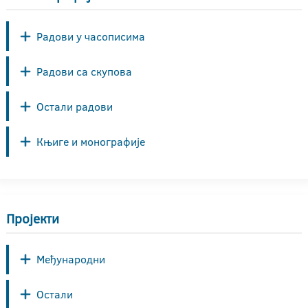
Радови у часописима
Радови са скупова
Остали радови
Књиге и монографије
Пројекти
Међународни
Остали