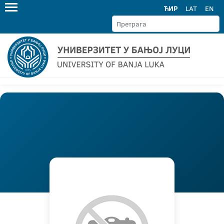
ЋИР
LAT
EN