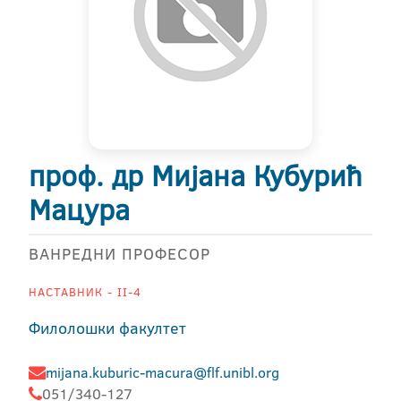
проф. др Мијана Кубурић
Мацура
ВАНРЕДНИ ПРОФЕСОР
НАСТАВНИК - II-4
Филолошки факултет
mijana.kuburic-macura@flf.unibl.org
051/340-127