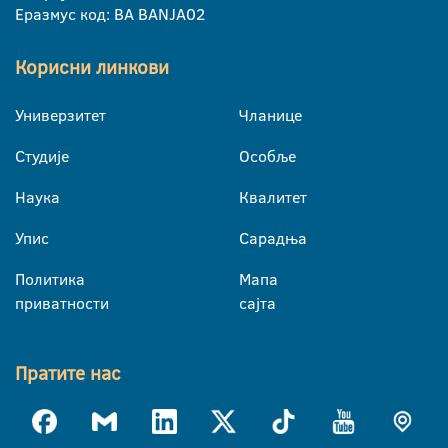
Еразмус код: BA BANJA02
Корисни линкови
Универзитет
Чланице
Студије
Особље
Наука
Квалитет
Упис
Сарадња
Политика
Мапа
приватности
сајта
Пратите нас