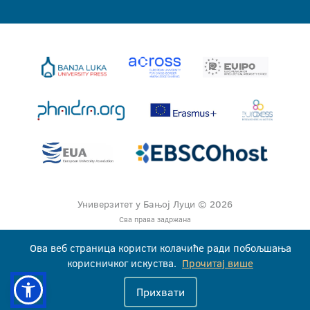
Универзитет у Бањој Луци © 2026
Сва права задржана
Ова веб страница користи колачиће ради побољшања
корисничког искуства.
Прочитај више
Прихвати