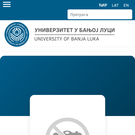
ЋИР
LAT
EN