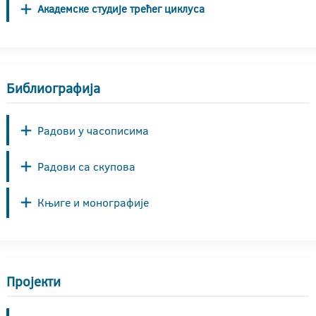
Академске студије трећег циклуса
Библиографија
Радови у часописима
Радови са скупова
Књиге и монографије
Пројекти