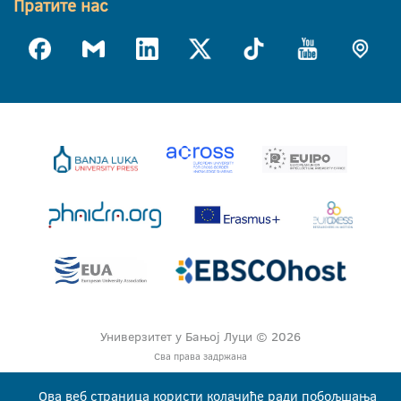
Пратите нас
Универзитет у Бањој Луци © 2026
Сва права задржана
Ова веб страница користи колачиће ради побољшања