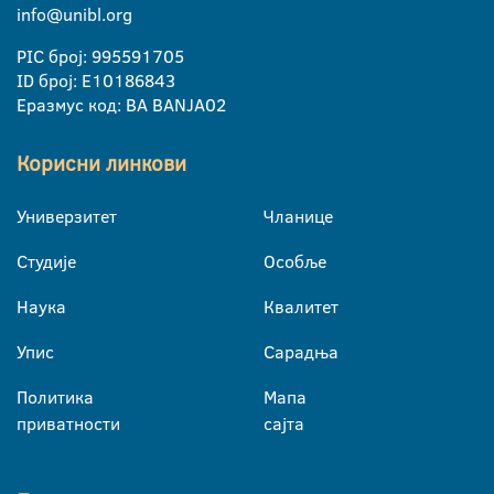
info@unibl.org
PIC број: 995591705
ID број: E10186843
Еразмус код: BA BANJA02
Корисни линкови
Универзитет
Чланице
Студије
Особље
Наука
Квалитет
Упис
Сарадња
Политика
Мапа
приватности
сајта