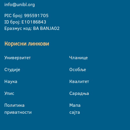
info@unibl.org
PIC број: 995591705
ID број: E10186843
Еразмус код: BA BANJA02
Корисни линкови
Универзитет
Чланице
Студије
Особље
Наука
Квалитет
Упис
Сарадња
Политика
Мапа
приватности
сајта