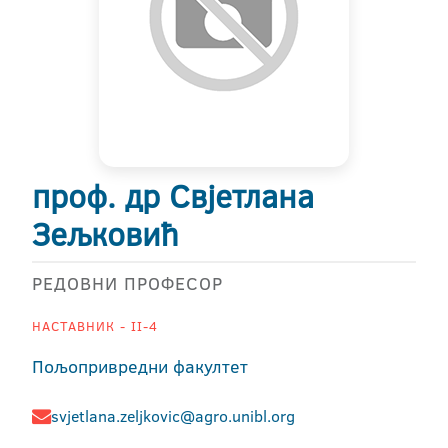
проф. др Свјетлана
Зељковић
РЕДОВНИ ПРОФЕСОР
НАСТАВНИК - II-4
Пољопривредни факултет
svjetlana.zeljkovic@agro.unibl.org