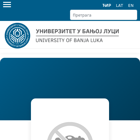
ЋИР
LAT
EN