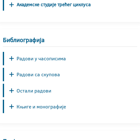
Академске студије трећег циклуса
Библиографија
Радови у часописима
Радови са скупова
Остали радови
Књиге и монографије