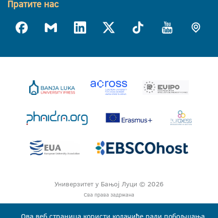
Пратите нас
Универзитет у Бањој Луци © 2026
Сва права задржана
Ова веб страница користи колачиће ради побољшања