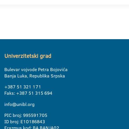
Univerzitetski grad
Bulevar vojvode Petra Bojovića
Banja Luka, Republika Srpska
+387 51 321 171
Faks: +387 51 315 694
info@unibl.org
PIC broj: 995591705
ID broj: E10186843
Erazmus kod: BA BANJA02