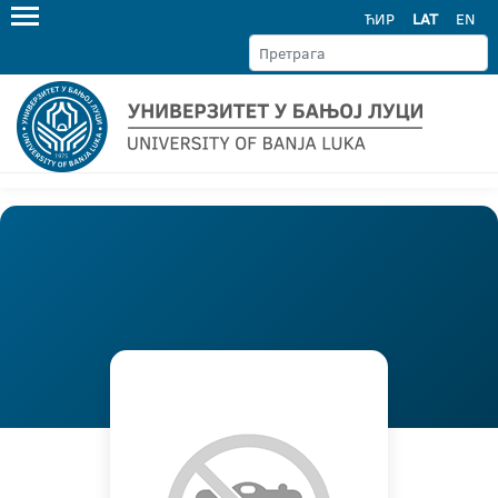
ЋИР
LAT
EN