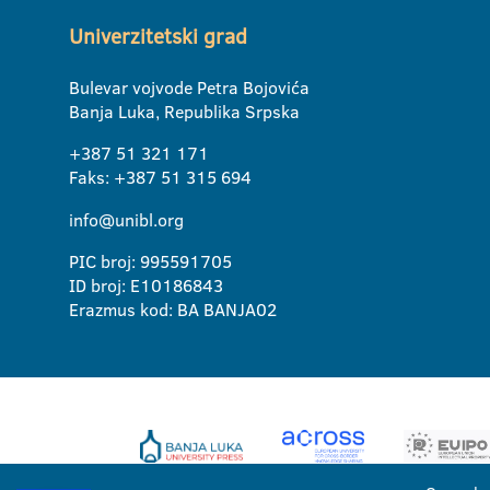
Univerzitetski grad
Bulevar vojvode Petra Bojovića
Banja Luka, Republika Srpska
+387 51 321 171
Faks: +387 51 315 694
info@unibl.org
PIC broj: 995591705
ID broj: E10186843
Erazmus kod: BA BANJA02