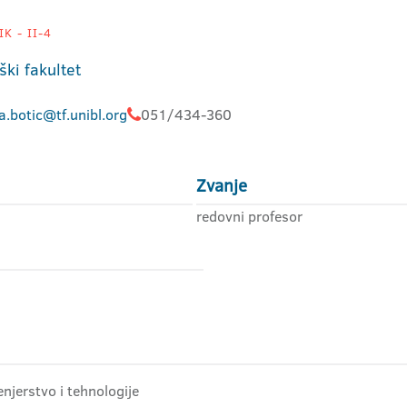
K - II-4
ški fakultet
a.botic@tf.unibl.org
051/434-360
Zvanje
redovni profesor
njerstvo i tehnologije