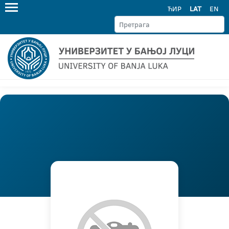
ЋИР
LAT
EN