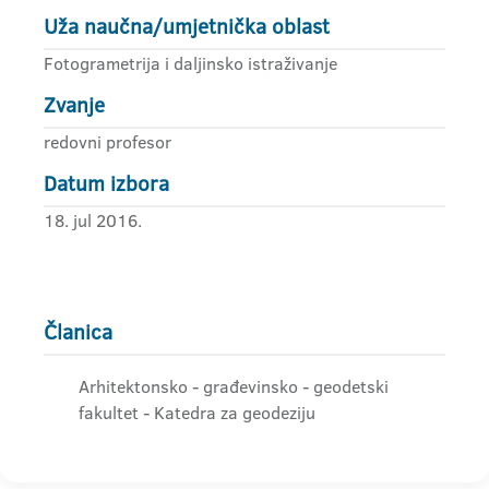
Uža naučna/umjetnička oblast
Fotogrametrija i daljinsko istraživanje
Zvanje
redovni profesor
Datum izbora
18. jul 2016.
Članica
Arhitektonsko - građevinsko - geodetski
fakultet - Katedra za geodeziju