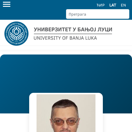
ЋИР
LAT
EN