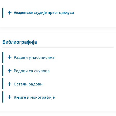
Академске студије првог циклуса
Библиографија
Радови у часописима
Радови са скупова
Остали радови
Књиге и монографије