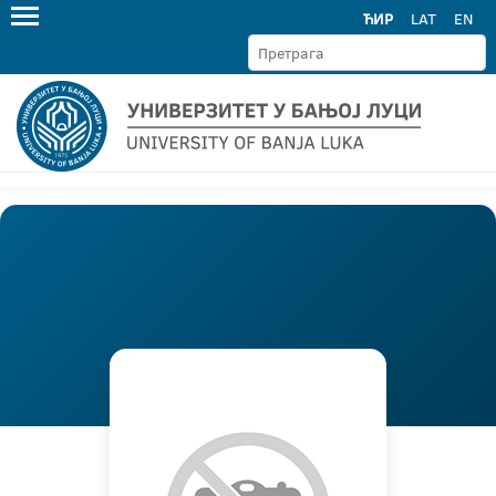
ЋИР
LAT
EN