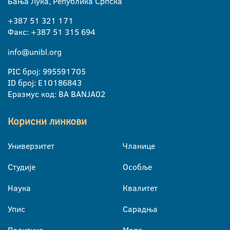
Бања Лука, Република Српска
+387 51 321 171
Факс: +387 51 315 694
info@unibl.org
PIC број: 995591705
ID број: E10186843
Еразмус код: BA BANJA02
Корисни линкови
Универзитет
Чланице
Студије
Особље
Наука
Квалитет
Упис
Сарадња
Политика
Мапа