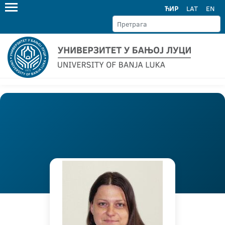
ЋИР
LAT
EN