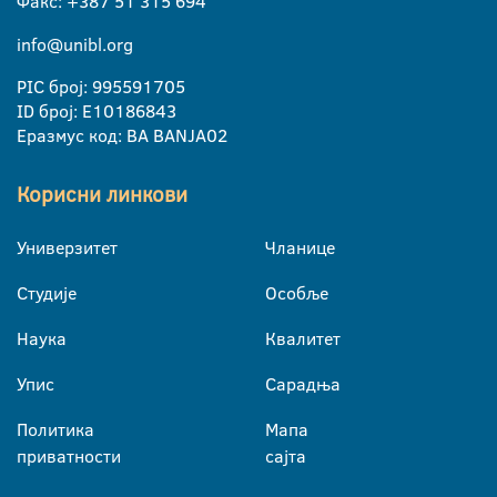
Факс: +387 51 315 694
info@unibl.org
PIC број: 995591705
ID број: E10186843
Еразмус код: BA BANJA02
Корисни линкови
Универзитет
Чланице
Студије
Особље
Наука
Квалитет
Упис
Сарадња
Политика
Мапа
приватности
сајта