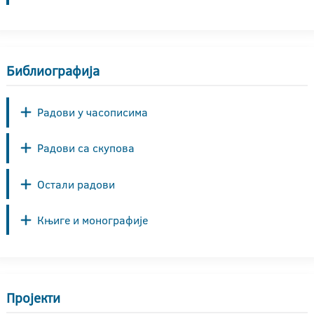
Библиографија
Радови у часописима
Радови са скупова
Остали радови
Књиге и монографије
Пројекти