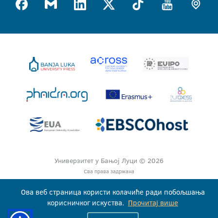
Универзитет у Бањој Луци © 2026
Сва права задржана
Ова веб страница користи колачиће ради побољшања
корисничког искуства.
Прочитај више