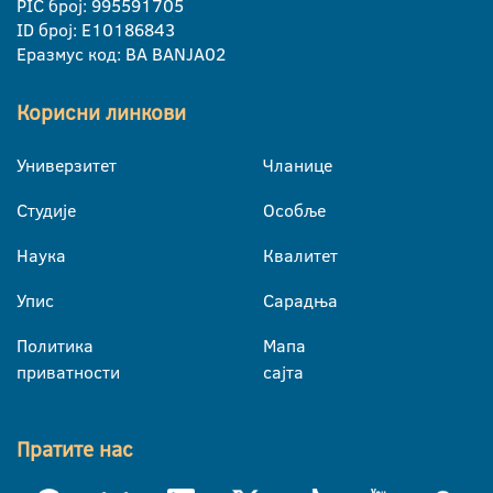
PIC број: 995591705
ID број: E10186843
Еразмус код: BA BANJA02
Корисни линкови
Универзитет
Чланице
Студије
Особље
Наука
Квалитет
Упис
Сарадња
Политика
Мапа
приватности
сајта
Пратите нас