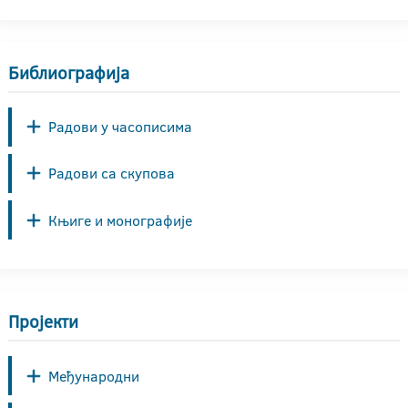
Библиографија
Радови у часописима
Радови са скупова
Књиге и монографије
Пројекти
Међународни