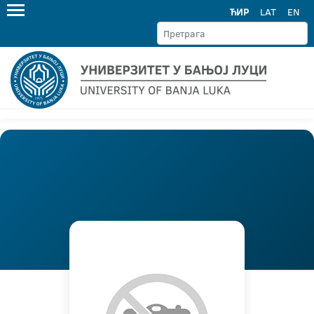
ЋИР
LAT
EN