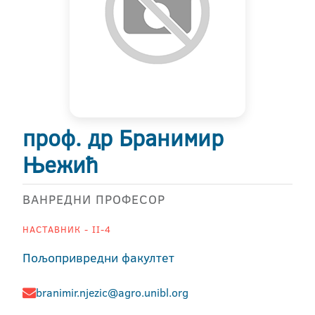
проф. др Бранимир
Њежић
ВАНРЕДНИ ПРОФЕСОР
НАСТАВНИК - II-4
Пољопривредни факултет
branimir.njezic@agro.unibl.org