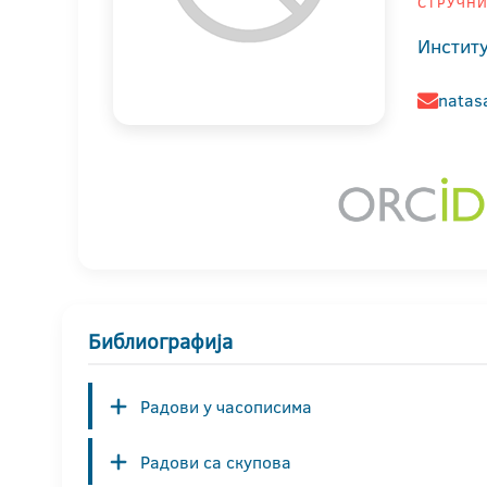
СТРУЧНИ
Институ
natasa
Библиографија
Радови у часописима
Радови са скупова