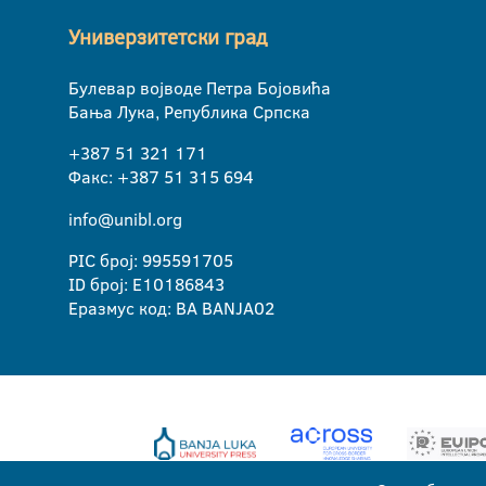
Универзитетски град
Булевар војводе Петра Бојовића
Бања Лука, Република Српска
+387 51 321 171
Факс: +387 51 315 694
info@unibl.org
PIC број: 995591705
ID број: E10186843
Еразмус код: BA BANJA02