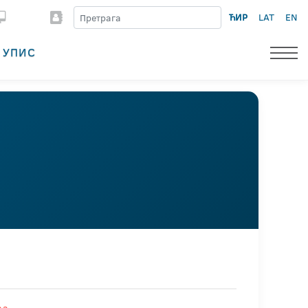
ЋИР
LAT
EN
УПИС