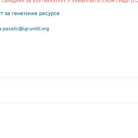
 САРАДНИК ЗА ХОРТИКУЛТУРУ У УНИВЕРЗИТЕТСКОМ ГРАДУ II-
т за генетичке ресурсе
.pasalic@igr.unibl.org