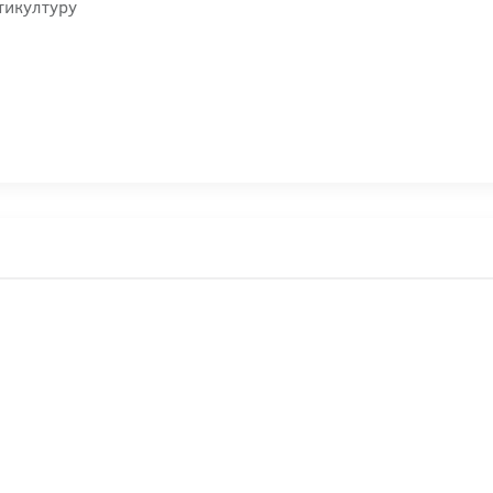
тикултуру