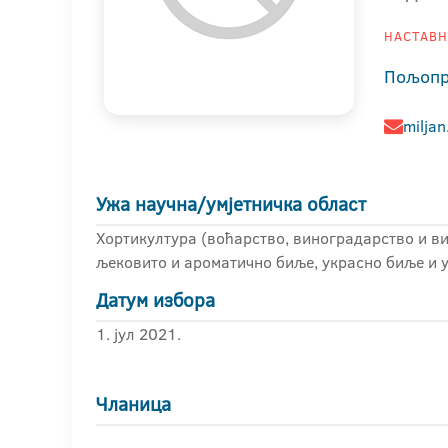
НАСТАВНИ
Пољопр
miljan
Ужа научна/умјетничка област
Хортикултура (воћарство, виноградарство и ви
љековито и ароматично биље, украсно биље и 
Датум избора
1. јул 2021.
Чланица