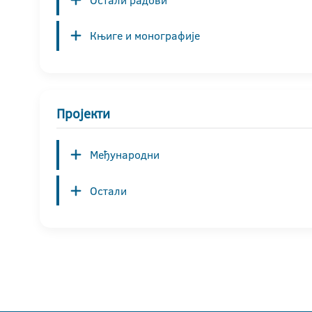
Остали радови
Књиге и монографије
Пројекти
Међународни
Остали