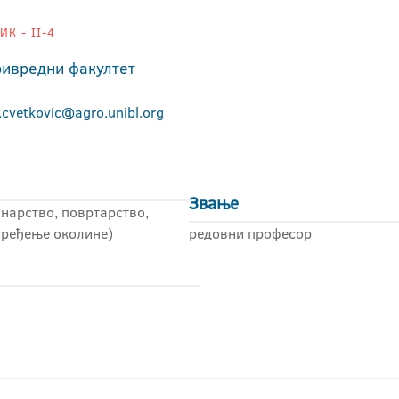
К - II-4
ивредни факултет
.cvetkovic@agro.unibl.org
Звање
нарство, повртарство,
уређење околине)
редовни професор