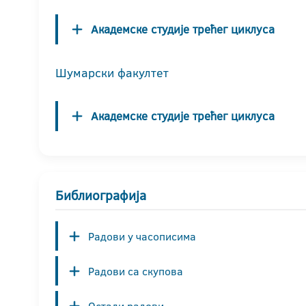
Академске студије трећег циклуса
Шумарски факултет
Академске студије трећег циклуса
Библиографија
Радови у часописима
Радови са скупова