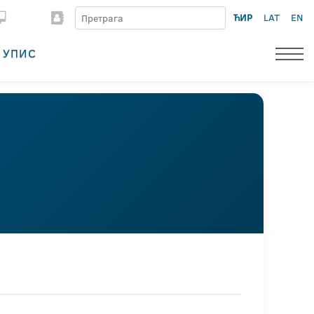
ЋИР
LAT
EN
УПИС