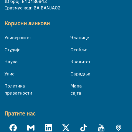
ID број: E10186843
Еразмус код: BA BANJA02
Корисни линкови
Универзитет
Чланице
Студије
Особље
Наука
Квалитет
Упис
Сарадња
Политика
Мапа
приватности
сајта
Пратите нас