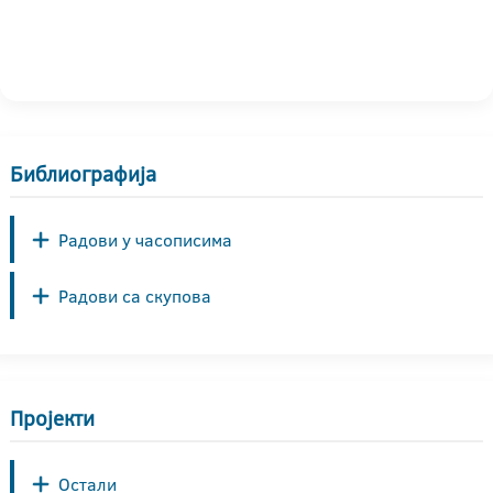
Библиографија
Радови у часописима
Радови са скупова
Пројекти
Остали