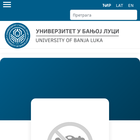
ЋИР
LAT
EN