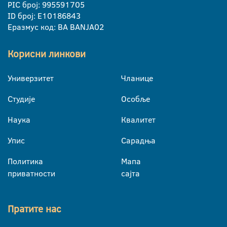
PIC број: 995591705
ID број: E10186843
Еразмус код: BA BANJA02
Корисни линкови
Универзитет
Чланице
Студије
Особље
Наука
Квалитет
Упис
Сарадња
Политика
Мапа
приватности
сајта
Пратите нас