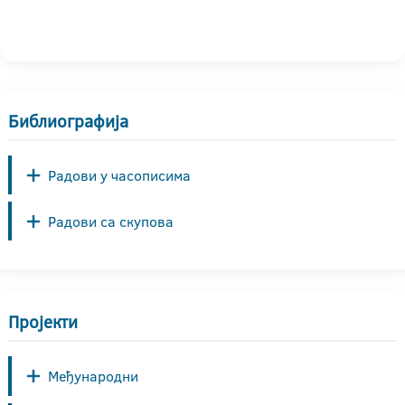
Библиографија
Радови у часописима
Радови са скупова
Пројекти
Међународни