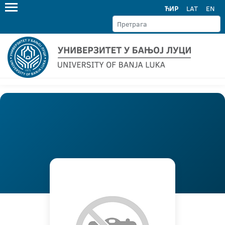
ЋИР
LAT
EN