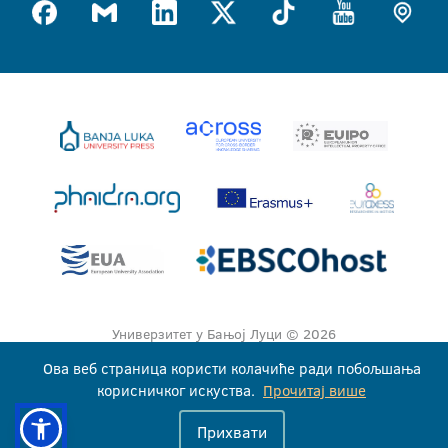
Универзитет у Бањој Луци © 2026
Сва права задржана
Ова веб страница користи колачиће ради побољшања
корисничког искуства.
Прочитај више
Прихвати