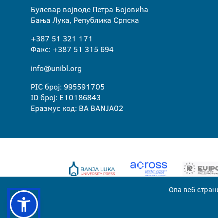
Булевар војводе Петра Бојовића
Бања Лука, Република Српска
+387 51 321 171
Факс: +387 51 315 694
info@unibl.org
PIC број: 995591705
ID број: E10186843
Еразмус код: BA BANJA02
Ова веб стран