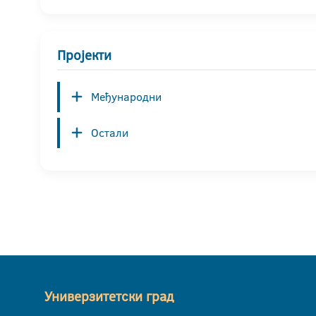
Пројекти
Међународни
Остали
Универзитетски град