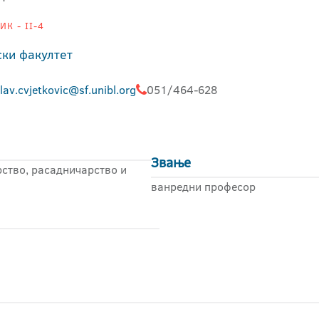
К - II-4
ки факултет
lav.cvjetkovic@sf.unibl.org
051/464-628
Звање
ство, расадничарство и
ванредни професор