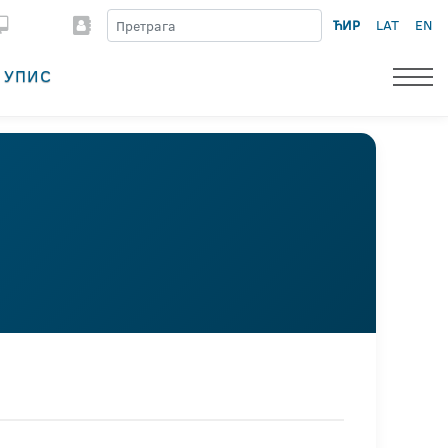
ЋИР
LAT
EN
УПИС