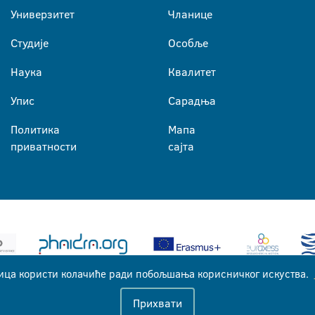
Универзитет
Чланице
Студије
Особље
Наука
Квалитет
Упис
Сарадња
Политика
Мапа
приватности
сајта
ица користи колачиће ради побољшања корисничког искуства.
Универзитет у Бањој Луци © 2026
Прихвати
Сва права задржана