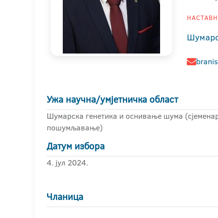
НАСТАВНИ
Шумарс
branis
Ужа научна/умјетничка област
Шумарска генетика и оснивање шума (сјеменар
пошумљавање)
Датум избора
4. јул 2024.
Чланица