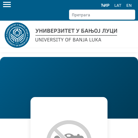
ЋИР
LAT
EN