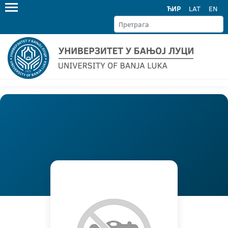
ЋИР
LAT
EN