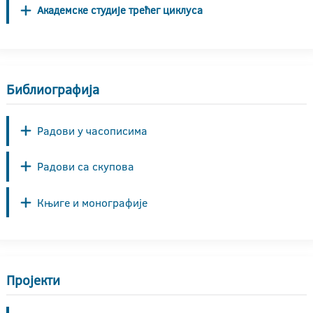
Академске студије трећег циклуса
Библиографија
Радови у часописима
Радови са скупова
Књиге и монографије
Пројекти