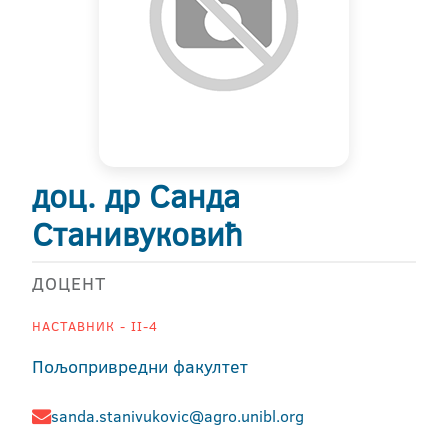
доц. др Санда
Станивуковић
ДОЦЕНТ
НАСТАВНИК - II-4
Пољопривредни факултет
sanda.stanivukovic@agro.unibl.org