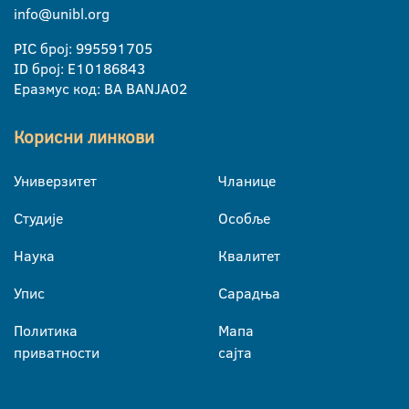
info@unibl.org
PIC број: 995591705
ID број: E10186843
Еразмус код: BA BANJA02
Корисни линкови
Универзитет
Чланице
Студије
Особље
Наука
Квалитет
Упис
Сарадња
Политика
Мапа
приватности
сајта