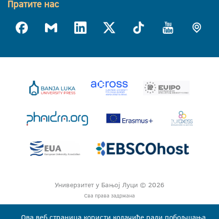
Пратите нас
Универзитет у Бањој Луци © 2026
Сва права задржана
Ова веб страница користи колачиће ради побољшања