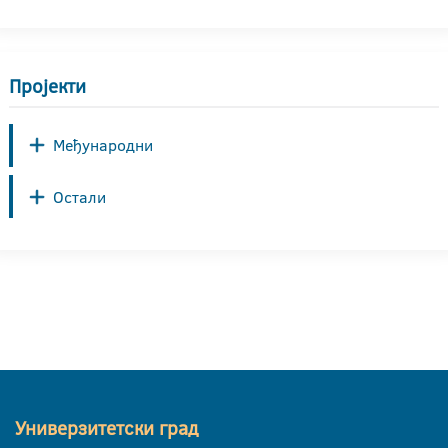
Пројекти
Међународни
Остали
Универзитетски град