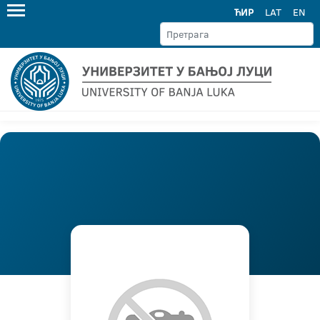
ЋИР
LAT
EN