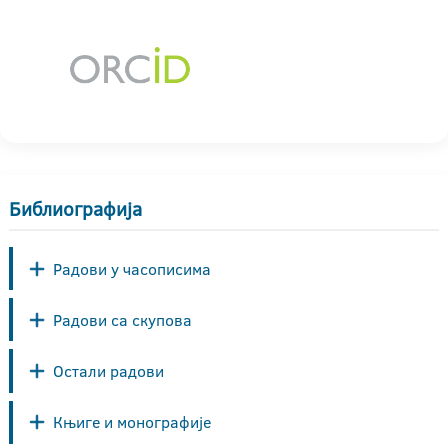
Библиографија
Радови у часописима
Радови са скупова
Остали радови
Књиге и монографије