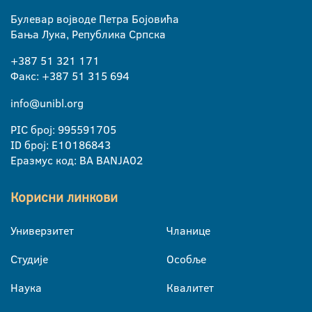
Булевар војводе Петра Бојовића
Бања Лука, Република Српска
+387 51 321 171
Факс: +387 51 315 694
info@unibl.org
PIC број: 995591705
ID број: E10186843
Еразмус код: BA BANJA02
Корисни линкови
Универзитет
Чланице
Студије
Особље
Наука
Квалитет