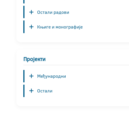
Остали радови
Књиге и монографије
Пројекти
Међународни
Остали