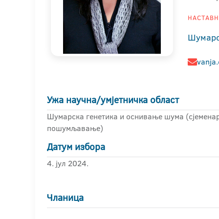
НАСТАВНИ
Шумарс
vanja.
Ужа научна/умјетничка област
Шумарска генетика и оснивање шума (сјеменар
пошумљавање)
Датум избора
4. јул 2024.
Чланица