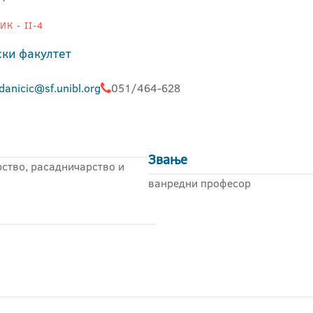
К - II-4
ки факултет
danicic@sf.unibl.org
051/464-628
Звање
ство, расадничарство и
ванредни професор