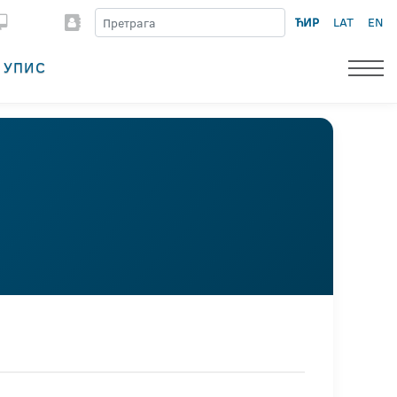
ЋИР
LAT
EN
УПИС