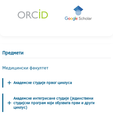
Предмети
Медицински факултет
Академске студије првог циклуса
Академске интегрисане студије (јединствени
студијски програм који обухвата први и други
циклус)