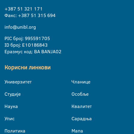
+387 51 321 171
Факс: +387 51 315 694
info@unibl.org
PIC број: 995591705
ID број: E10186843
Еразмус код: BA BANJA02
Корисни линкови
Универзитет
Чланице
Студије
Особље
Наука
Квалитет
Упис
Сарадња
Политика
Мапа