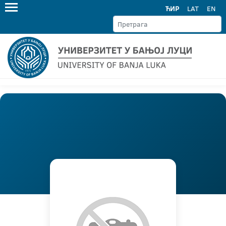
ЋИР
LAT
EN