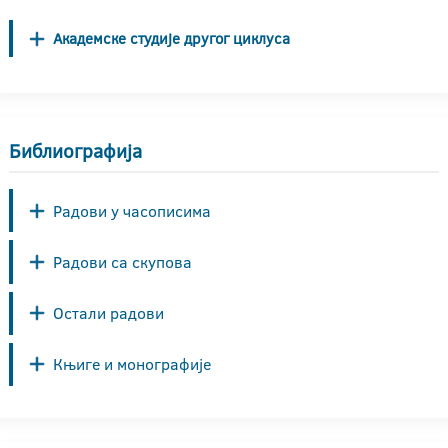
Академске студије другог циклуса
Библиографија
Радови у часописима
Радови са скупова
Остали радови
Књиге и монографије