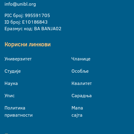
info@unibl.org
PIC број: 995591705
ID број: E10186843
Еразмус код: BA BANJA02
Корисни линкови
Универзитет
Чланице
Студије
Особље
Наука
Квалитет
Упис
Сарадња
Политика
Мапа
приватности
сајта