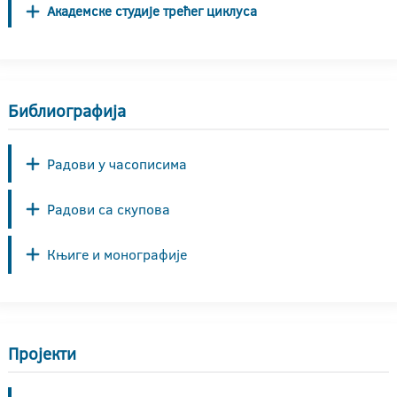
Академске студије трећег циклуса
Библиографија
Радови у часописима
Радови са скупова
Књиге и монографије
Пројекти