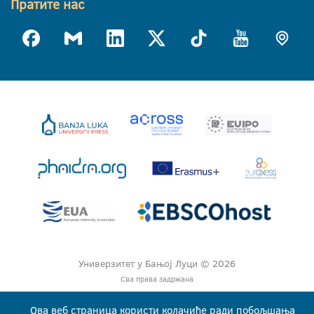
Пратите нас
Универзитет у Бањој Луци © 2026
Сва права задржана
Ова веб страница користи колачиће ради побољшања