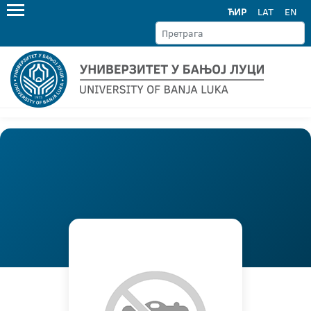
ЋИР
LAT
EN