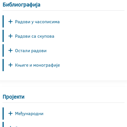
Библиографија
Радови у часописима
Радови са скупова
Остали радови
Књиге и монографије
Пројекти
Међународни