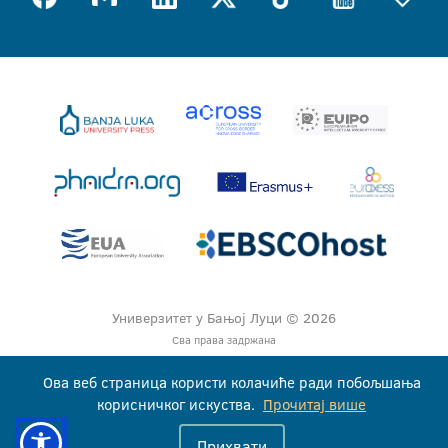
Универзитет у Бањој Луци © 2026
Сва права задржана
Ова веб страница користи колачиће ради побољшања
корисничког искуства.
Прочитај више
Прихвати