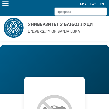
ЋИР
LAT
EN