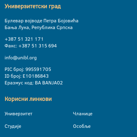
Универзитетски град
Булевар војводе Петра Бојовића
Бања Лука, Република Српска
+387 51 321 171
Факс: +387 51 315 694
info@unibl.org
PIC број: 995591705
ID број: E10186843
Еразмус код: BA BANJA02
Корисни линкови
Универзитет
Чланице
Студије
Особље