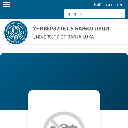
ЋИР
LAT
EN