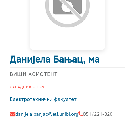
Данијела Бањац, ма
ВИШИ АСИСТЕНТ
САРАДНИК - II-5
Електротехнички факултет
danijela.banjac@etf.unibl.org
051/221-820