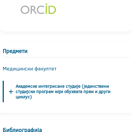
Предмети
Медицински факултет
Академске интегрисане студије (јединствени
студијски програм који обухвата први и други
циклус)
Библиографија