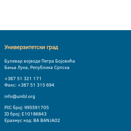
Универзитетски град
Булевар војводе Петра Бојовића
Бања Лука, Република Српска
+387 51 321 171
Факс: +387 51 315 694
info@unibl.org
PIC број: 995591705
ID број: E10186843
Еразмус код: BA BANJA02