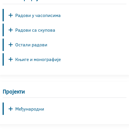
Радови у часописима
Радови са скупова
Остали радови
Књиге и монографије
Пројекти
Међународни