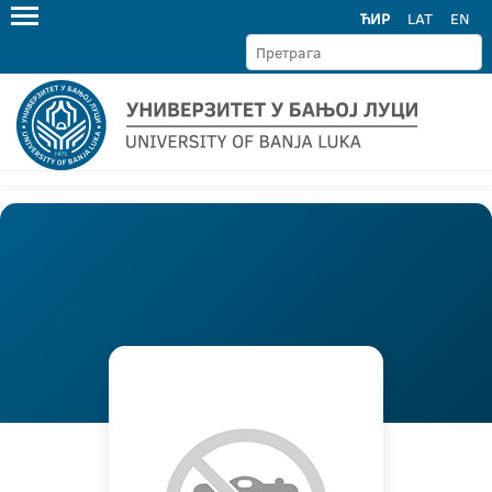
ЋИР
LAT
EN