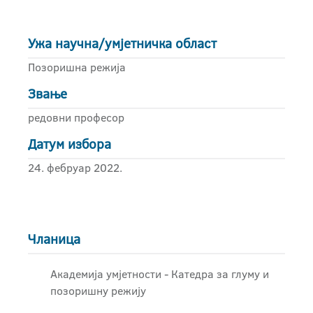
Ужа научна/умјетничка област
Позоришна режија
Звање
редовни професор
Датум избора
24. фебруар 2022.
Чланица
Академија умјетности - Катедра за глуму и
позоришну режију