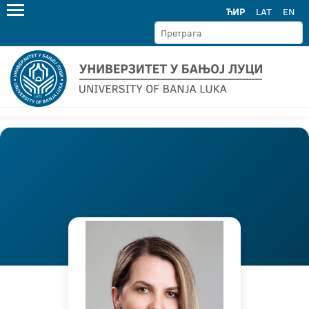
ЋИР
LAT
EN