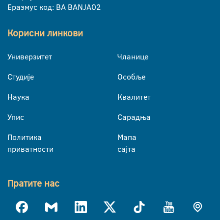
Еразмус код: BA BANJA02
Корисни линкови
Универзитет
Чланице
Студије
Особље
Наука
Квалитет
Упис
Сарадња
Политика
Мапа
приватности
сајта
Пратите нас