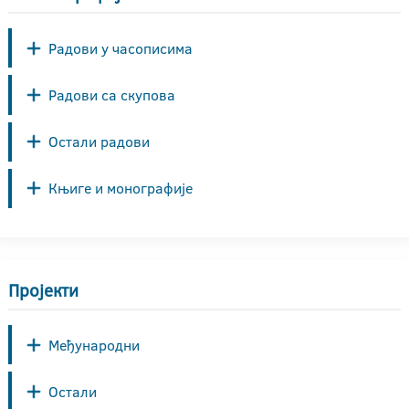
Радови у часописима
Радови са скупова
Остали радови
Књиге и монографије
Пројекти
Међународни
Остали