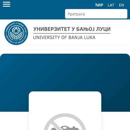
ЋИР
LAT
EN