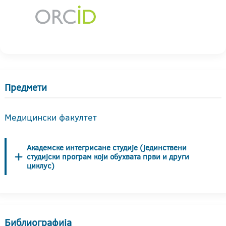
Предмети
Медицински факултет
Академске интегрисане студије (јединствени
студијски програм који обухвата први и други
циклус)
Библиографија