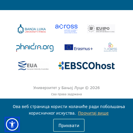
Универзитет у Бањој Луци © 2026
Сва права задржана
Ова веб страница користи колачиће ради побољшања
корисничког искуства.
Прочитај више
Прихвати