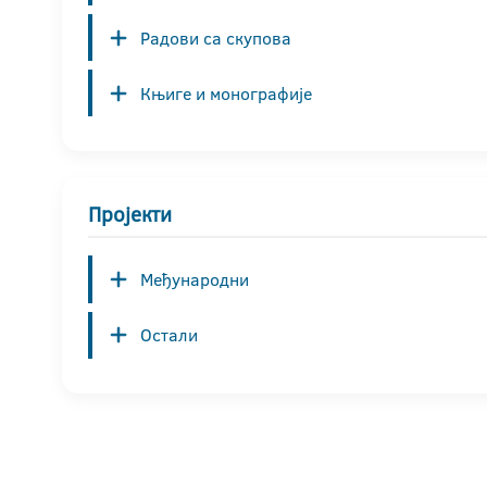
Радови са скупова
Књиге и монографије
Пројекти
Међународни
Остали