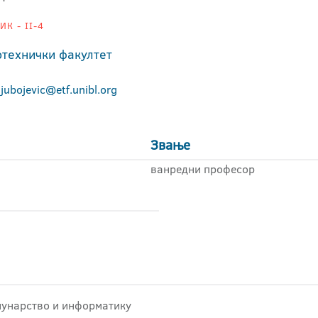
К - II-4
отехнички факултет
ljubojevic@etf.unibl.org
Звање
ванредни професор
ачунарство и информатику