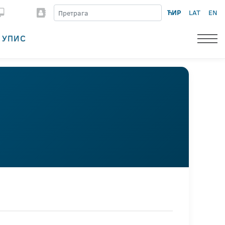
ЋИР
LAT
EN
УПИС