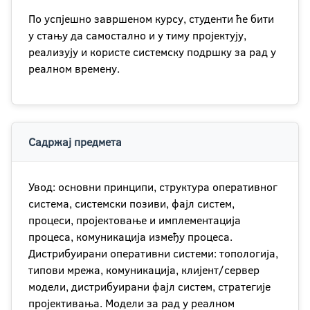
По успјешно завршеном курсу, студенти ће бити
у стању да самостално и у тиму пројектују,
реализују и користе системску подршку за рад у
реалном времену.
Садржај предмета
Увод: основни принципи, структура оперативног
система, системски позиви, фајл систем,
процеси, пројектовање и имплементација
процеса, комуникација између процеса.
Дистрибуирани оперативни системи: топологија,
типови мрежа, комуникација, клијент/сервер
модели, дистрибуирани фајл систем, стратегије
пројективања. Модели за рад у реалном