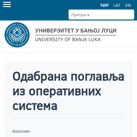
ЋИР
LAT
EN
Одабрана поглавља
из оперативних
система
Акроним