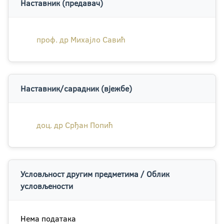
Наставник (предавач)
проф. др Михајло Савић
Наставник/сарадник (вјежбе)
доц. др Срђан Попић
Условљност другим предметима / Облик
условљености
Нема података