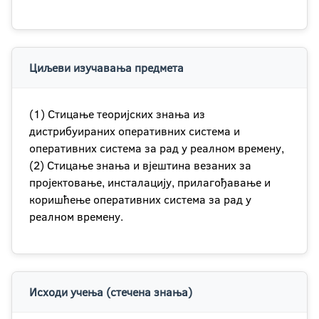
Циљеви изучавања предмета
(1) Стицање теоријских знања из
дистрибуираних оперативних система и
оперативних система за рад у реалном времену,
(2) Стицање знања и вјештина везаних за
пројектовање, инсталацију, прилагођавање и
коришћење оперативних система за рад у
реалном времену.
Исходи учења (стечена знања)