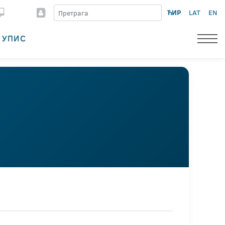
ЋИР
LAT
EN
УПИС