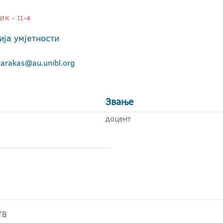
К - II-4
ија умјетности
karakas@au.unibl.org
Звање
доцент
ТВ