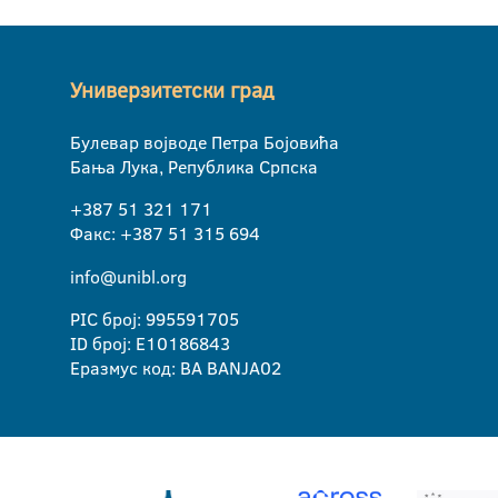
Универзитетски град
Булевар војводе Петра Бојовића
Бања Лука, Република Српска
+387 51 321 171
Факс: +387 51 315 694
info@unibl.org
PIC број: 995591705
ID број: E10186843
Еразмус код: BA BANJA02