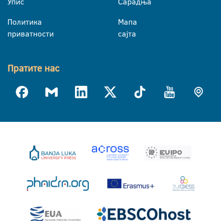
Упис
Сарадња
Политика
Мапа
приватности
сајта
Пратите нас