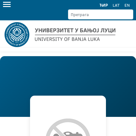
ЋИР
LAT
EN