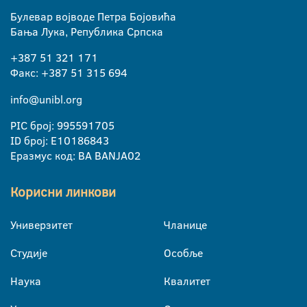
Булевар војводе Петра Бојовића
Бања Лука, Република Српска
+387 51 321 171
Факс: +387 51 315 694
info@unibl.org
PIC број: 995591705
ID број: E10186843
Еразмус код: BA BANJA02
Корисни линкови
Универзитет
Чланице
Студије
Особље
Наука
Квалитет