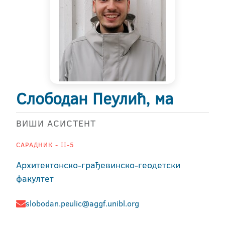
Слободан Пеулић, ма
ВИШИ АСИСТЕНТ
САРАДНИК - II-5
Архитектонско-грађевинско-геодетски
факултет
slobodan.peulic@aggf.unibl.org