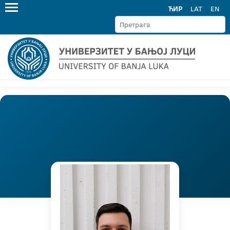
ЋИР
LAT
EN