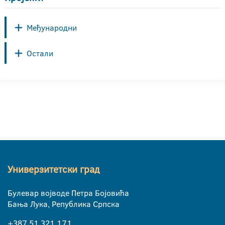
Међународни
Остали
Универзитетски град
Булевар војводе Петра Бојовића
Бања Лука, Република Српска
+387 51 321 171