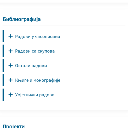
Библиографија
Радови у часописима
Радови са скупова
Остали радови
Књиге и монографије
Умјетнички радови
Пројекти