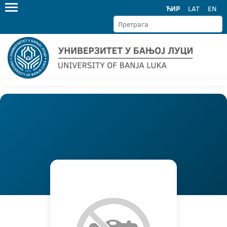
ЋИР
LAT
EN