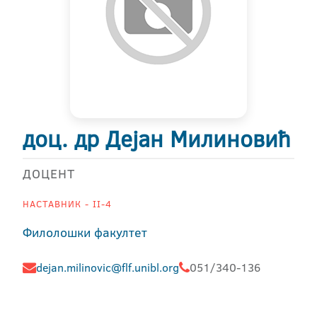
доц. др Дејан Милиновић
ДОЦЕНТ
НАСТАВНИК - II-4
Филолошки факултет
dejan.milinovic@flf.unibl.org
051/340-136