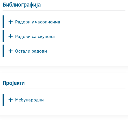
Библиографија
Радови у часописима
Радови са скупова
Остали радови
Пројекти
Међународни