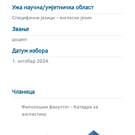
Ужа научна/умјетничка област
Специфични језици – енглески језик
Звање
доцент
Датум избора
1. октобар 2024.
Чланица
Филолошки факултет - Катедра за
англистику