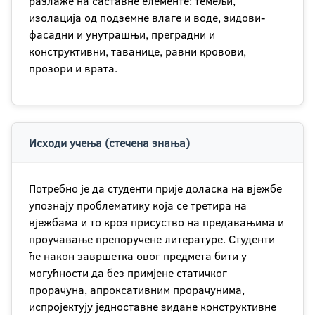
разлаже на саставне елементе: темељи,
изолација од подземне влаге и воде, зидови-
фасадни и унутрашњи, преградни и
конструктивни, таванице, равни кровови,
прозори и врата.
Исходи учења (стечена знања)
Потребно је да студенти прије доласка на вјежбе
упознају проблематику која се третира на
вјежбама и то кроз присуство на предавањима и
проучавање препоручене литературе. Студенти
ће након завршетка овог предмета бити у
могућности да без примјене статичког
прорачуна, апроксативним прорачунима,
испројектују једноставне зидане конструктивне