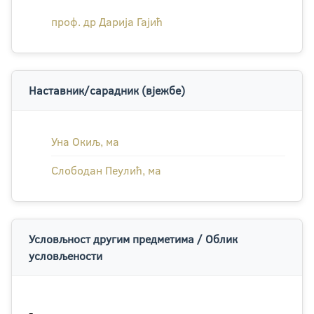
проф. др Дарија Гајић
Наставник/сарадник (вјежбе)
Уна Окиљ, ма
Слободан Пеулић, ма
Условљност другим предметима / Облик
условљености
-