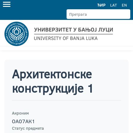
ЋИР
LAT
EN
Архитектонске
конструкције 1
Акроним
ОА07АК1
Статус предмета