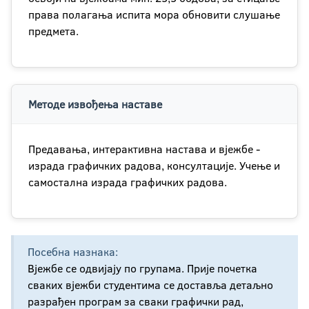
права полагања испита мора обновити слушање
предмета.
Методе извођења наставе
Предавања, интерактивна настава и вјежбе -
израда графичких радова, консултације. Учење и
самостална израда графичких радова.
Посебна назнака:
Вјежбе се одвијају по групама. Прије почетка
сваких вјежби студентима се доставља детаљно
разрађен програм за сваки графички рад,