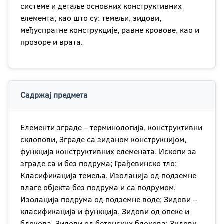
системе и детаље основних конструктивних
елемента, као што су: темељи, зидови,
међуспратне конструкције, равне кровове, као и
прозоре и врата.
Садржај предмета
Елементи зграде – терминологија, конструктивни
склопови, Зграде са зиданом конструкцијом,
функција конструктивних елемената. Ископи за
зграде са и без подрума; Грађевинско тло;
Класификација темеља, Изолација од подземне
влаге објекта без подрума и са подрумом,
Изолација подрума од подземне воде; Зидови –
класификација и функција, Зидови од опеке и
блокова, Зидови од бетонских блокова; Зидови