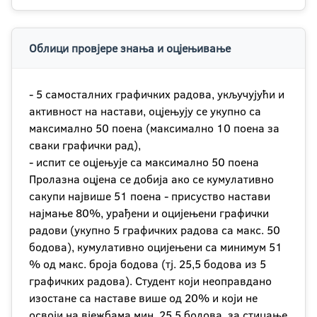
Облици провјере знања и оцјењивање
- 5 самосталних графичких радова, укључујући и
активност на настави, оцјењују се укупно са
максимално 50 поена (максимално 10 поена за
сваки графички рад),
- испит се оцјењује са максимално 50 поена
Пролазна оцјена се добија ако се кумулативно
сакупи највише 51 поена - присуство настави
најмање 80%, урађени и оцијењени графички
радови (укупно 5 графичких радова са макс. 50
бодова), кумулативно оцијењени са минимум 51
% од макс. броја бодова (тј. 25,5 бодова из 5
графичких радова). Студент који неоправдано
изостане са наставе више од 20% и који не
освоји на вјежбама мин. 25,5 бодова, за стицање