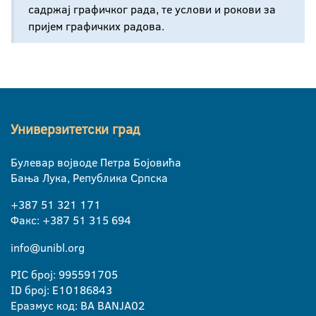
садржај графичког рада, те услови и рокови за
пријем графичких радова.
Универзитетски град
Булевар војводе Петра Бојовића
Бања Лука, Република Српска
+387 51 321 171
Факс: +387 51 315 694
info@unibl.org
PIC број: 995591705
ID број: E10186843
Еразмус код: BA BANJA02