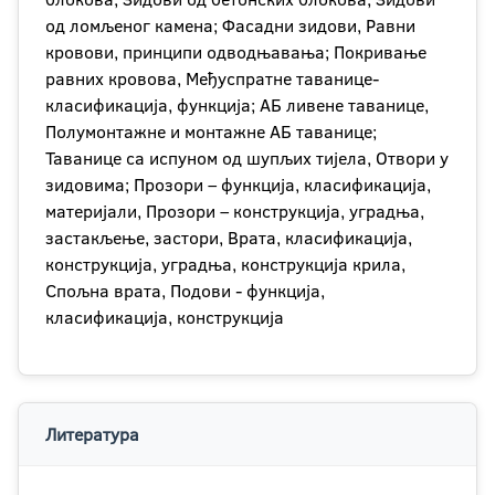
од ломљеног камена; Фaсадни зидови, Равни
кровови, принципи одводњавања; Покривање
равних кровова, Међуспратне таванице-
класификација, функција; АБ ливене таванице,
Полумонтажне и монтажне АБ таванице;
Таванице са испуном од шупљих тијела, Отвори у
зидовима; Прозори – функција, класификација,
материјали, Прозори – конструкција, уградња,
застакљење, застори, Врата, класификација,
конструкција, уградња, конструкција крила,
Спољна врата, Подови - функција,
класификација, конструкција
Литература