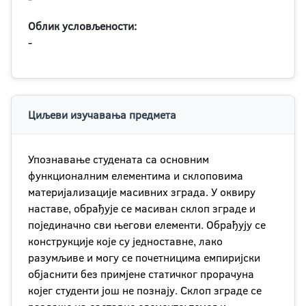
Облик условљености:
-
Циљеви изучавања предмета
Упознавање студената са основним
функционалним елементима и склоповима
материјализације масивних зграда. У оквиру
наставе, обрађује се масиван склоп зграде и
појединачно сви његови елементи. Обрађују се
конструкције које су једноставне, лако
разумљиве и могу се почетницима емпиријски
објаснити без примјене статичког прорачуна
којег студенти још не познају. Склоп зграде се