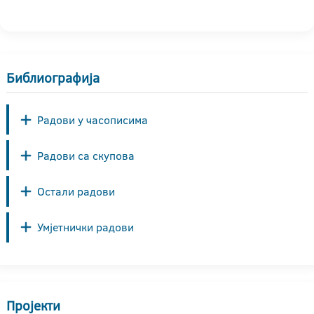
Библиографија
Радови у часописима
Радови са скупова
Остали радови
Умјетнички радови
Пројекти