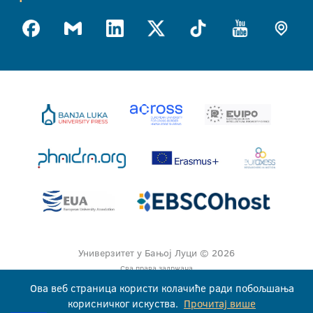
Универзитет у Бањој Луци © 2026
Сва права задржана
Ова веб страница користи колачиће ради побољшања
корисничког искуства.
Прочитај више