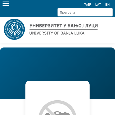
ЋИР
LAT
EN