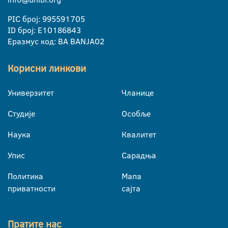
PIC број: 995591705
ID број: E10186843
Еразмус код: BA BANJA02
Корисни линкови
Универзитет
Чланице
Студије
Особље
Наука
Квалитет
Упис
Сарадња
Политика
Мапа
приватности
сајта
Пратите нас