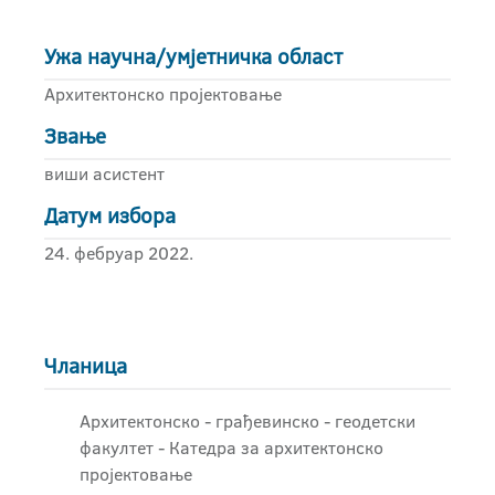
Ужа научна/умјетничка област
Архитектонско пројектовање
Звање
виши асистент
Датум избора
24. фебруар 2022.
Чланица
Архитектонско - грађевинскo - геодетски
факултет - Катедра за архитектонско
пројектовање