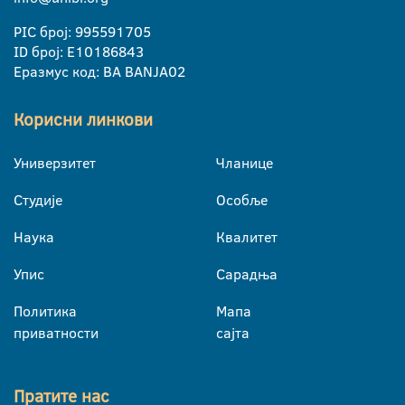
PIC број: 995591705
ID број: E10186843
Еразмус код: BA BANJA02
Корисни линкови
Универзитет
Чланице
Студије
Особље
Наука
Квалитет
Упис
Сарадња
Политика
Мапа
приватности
сајта
Пратите нас