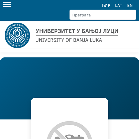
ЋИР
LAT
EN