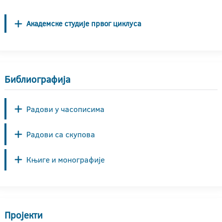
Академске студије првог циклуса
Библиографија
Радови у часописима
Радови са скупова
Књиге и монографије
Пројекти