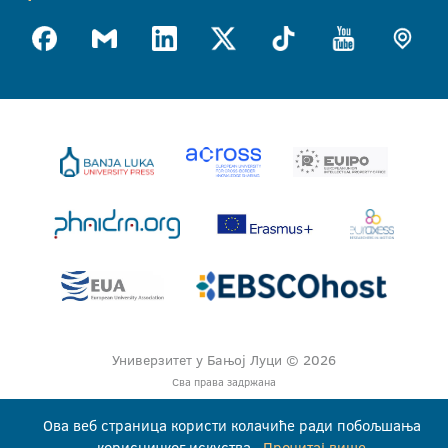
Универзитет у Бањој Луци © 2026
Сва права задржана
Ова веб страница користи колачиће ради побољшања
корисничког искуства.
Прочитај више