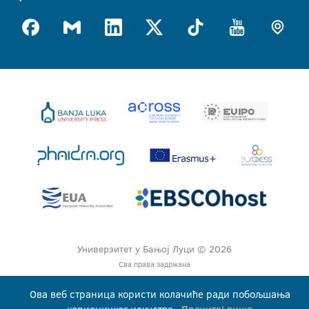
Универзитет у Бањој Луци © 2026
Сва права задржана
Ова веб страница користи колачиће ради побољшања