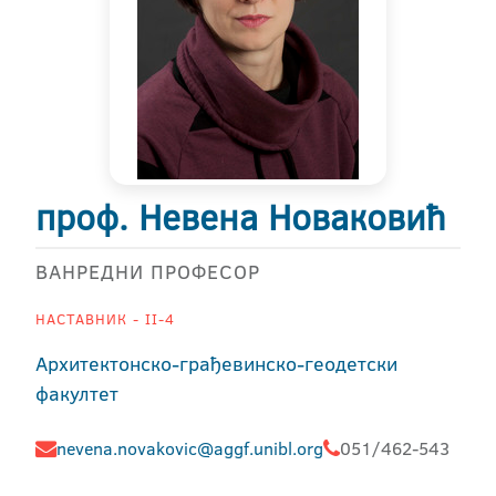
проф. Невена Новаковић
ВАНРЕДНИ ПРОФЕСОР
НАСТАВНИК - II-4
Архитектонско-грађевинско-геодетски
факултет
nevena.novakovic@aggf.unibl.org
051/462-543