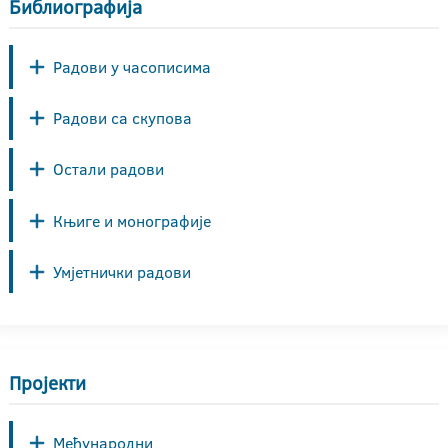
Библиографија
Радови у часописима
Радови са скупова
Остали радови
Књиге и монографије
Умјетнички радови
Пројекти
Међународни