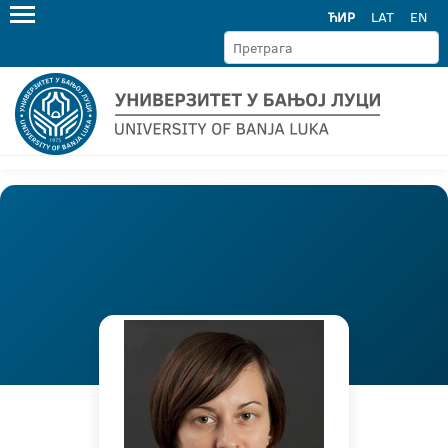
ЋИР
LAT
EN