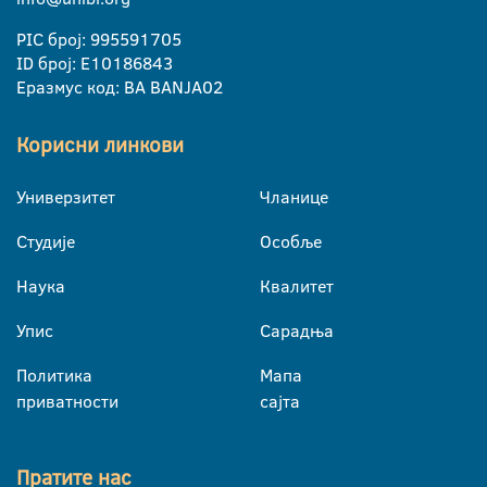
PIC број: 995591705
ID број: E10186843
Еразмус код: BA BANJA02
Корисни линкови
Универзитет
Чланице
Студије
Особље
Наука
Квалитет
Упис
Сарадња
Политика
Мапа
приватности
сајта
Пратите нас