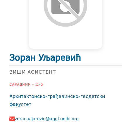
Зоран Уљаревић
ВИШИ АСИСТЕНТ
САРАДНИК - II-5
Архитектонско-грађевинско-геодетски
факултет
zoran.uljarevic@aggf.unibl.org