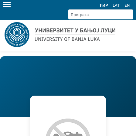
ЋИР
LAT
EN