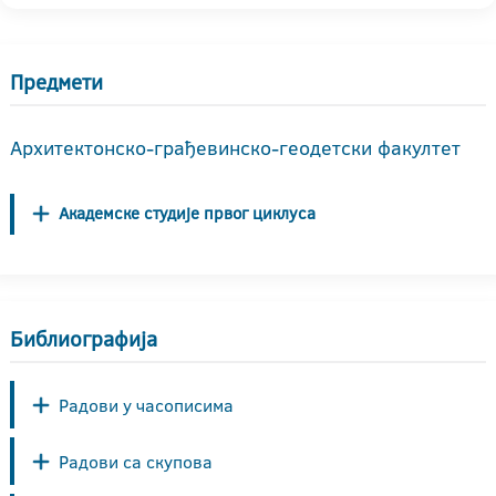
Предмети
Архитектонско-грађевинско-геодетски факултет
Академске студије првог циклуса
Библиографија
Радови у часописима
Радови са скупова