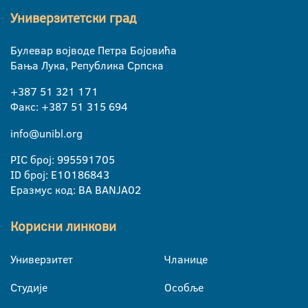
Универзитетски град
Булевар војводе Петра Бојовића
Бања Лука, Република Српска
+387 51 321 171
Факс: +387 51 315 694
info@unibl.org
PIC број: 995591705
ID број: E10186843
Еразмус код: BA BANJA02
Корисни линкови
Универзитет
Чланице
Студије
Особље