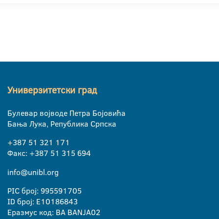
Универзитетски град
Булевар војводе Петра Бојовића
Бања Лука, Република Српска
+387 51 321 171
Факс: +387 51 315 694
info@unibl.org
PIC број: 995591705
ID број: E10186843
Еразмус код: BA BANJA02