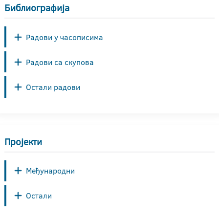
Библиографија
Радови у часописима
Радови са скупова
Остали радови
Пројекти
Међународни
Остали