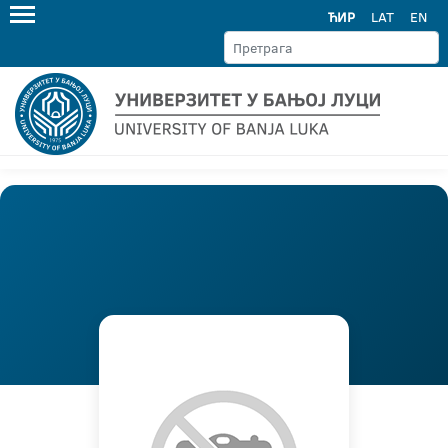
ЋИР
LAT
EN