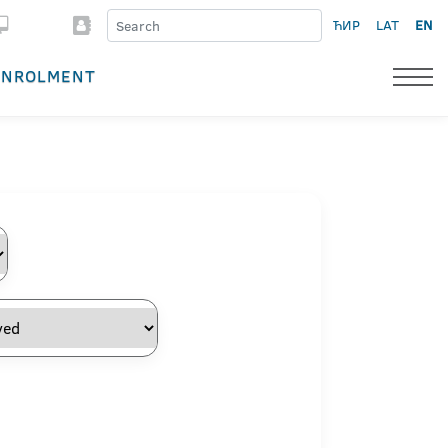
ЋИР
LAT
EN
ENROLMENT