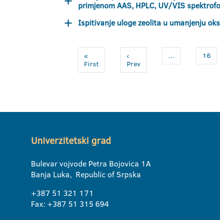
primjenom AAS, HPLC, UV/VIS spektrofo
Ispitivanje uloge zeolita u umanjenju oks
«
‹
...
16
First
Prev
Univerzitetski grad
Bulevar vojvode Petra Bojovica 1A
Banja Luka, Republic of Srpska
+387 51 321 171
Fax: +387 51 315 694