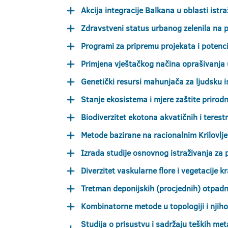
Akcija integracije Balkana u oblasti istra
Zdravstveni status urbanog zelenila na 
Programi za pripremu projekata i potenci
Primjena vještačkog načina oprašivanja u
Genetički resursi mahunjača za ljudsku is
Stanje ekosistema i mjere zaštite prirodn
Biodiverzitet ekotona akvatičnih i teres
Metode bazirane na racionalnim Krilovlj
Izrada studije osnovnog istraživanja za 
Diverzitet vaskularne flore i vegetacije 
Tretman deponijskih (procjednih) otpad
Kombinatorne metode u topologiji i njih
Studija o prisustvu i sadržaju teških met