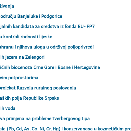
živanja
području Banjaluke i Podgorice
jalnih kandidata za sredstva iz fonda EU- FP7
 kontroli rodnosti lijeske
hranu i njihova uloga u održivoj poljoprivredi
ih jezera na Zelengori
tričnih biocenoza Crne Gore i Bosne i Hercegovine
evim potprostorima
projekat Razvoja ruralnog poslovanja
kraških polja Republike Srpske
nih voda
ova primjena na probleme Tverbergovog tipa
ala (Pb, Cd, As, Co, Ni, Cr, Hg) i konzervanasa u kozmetičkim p