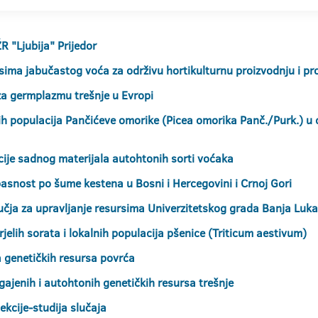
 "Ljubija" Prijedor
rsima jabučastog voća za održivu hortikulturnu proizvodnju i p
za germplazmu trešnje u Evropi
h populacija Pančićeve omorike (Picea omorika Panč./Purk.) u cil
acije sadnog materijala autohtonih sorti voćaka
pasnost po šume kestena u Bosni i Hercegovini i Crnoj Gori
čja za upravljanje resursima Univerzitetskog grada Banja Luka 
elih sorata i lokalnih populacija pšenice (Triticum aestivum)
a genetičkih resursa povrća
gajenih i autohtonih genetičkih resursa trešnje
ekcije-studija slučaja