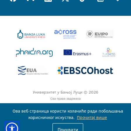
Универзитет у Бањој Луци © 2026
Сва права задржана
Ова веб страница користи колачиће ради побољшања
корисничког искуства.
Прочитај више
Прихвати