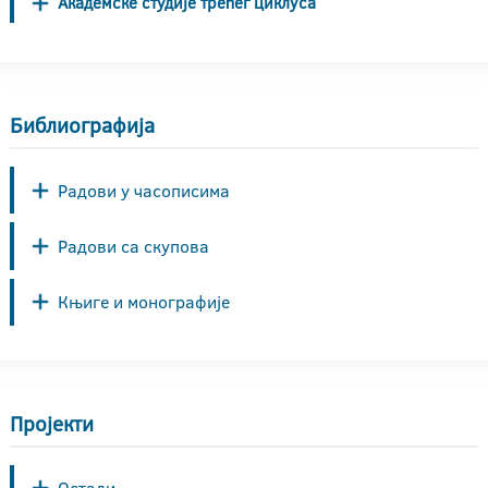
Академске студије трећег циклуса
Библиографија
Радови у часописима
Радови са скупова
Књиге и монографије
Пројекти