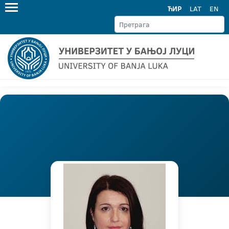
ЋИР
LAT
EN