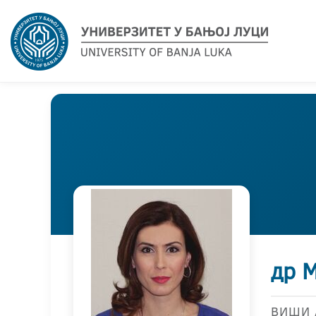
др 
ВИШИ 