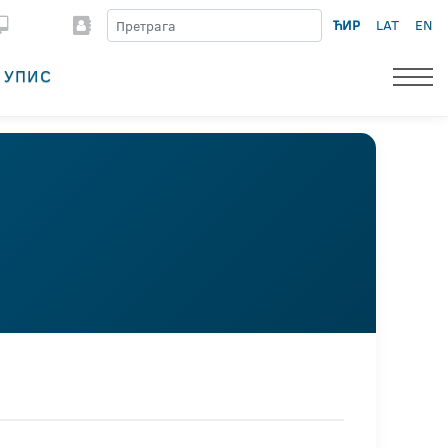
ЋИР
LAT
EN
УПИС