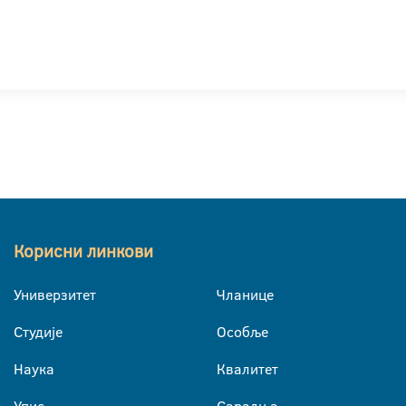
Корисни линкови
Универзитет
Чланице
Студије
Особље
Наука
Квалитет
Упис
Сарадња