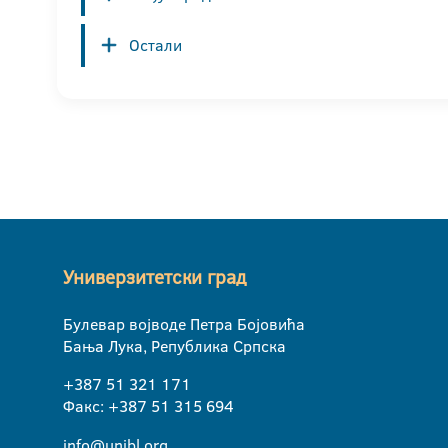
Остали
Универзитетски град
Булевар војводе Петра Бојовића
Бања Лука, Република Српска
+387 51 321 171
Факс: +387 51 315 694
info@unibl.org