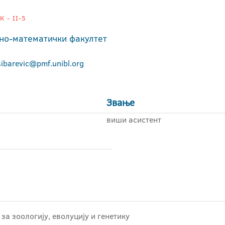
 - II-5
но-математички факултет
sibarevic@pmf.unibl.org
Звање
виши асистент
за зоологију, еволуцију и генетику