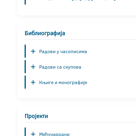
Библиографија
Радови у часописима
Радови са скупова
Књиге и монографије
Пројекти
Међународни