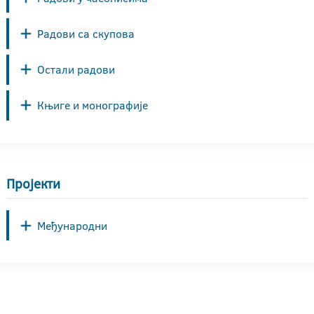
Радови са скупова
Остали радови
Књиге и монографије
Пројекти
Међународни