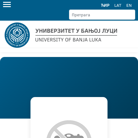
ЋИР
LAT
EN