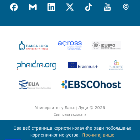
Универзитет у Бањој Луци © 2026
Сва права задржана
Ова веб страница користи колачиће ради побољшања
корисничког искуства.
Прочитај више