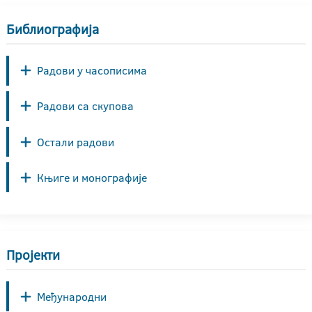
Библиографија
Радови у часописима
Радови са скупова
Остали радови
Књиге и монографије
Пројекти
Међународни