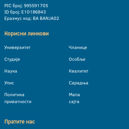
PIC број: 995591705
ID број: E10186843
Еразмус код: BA BANJA02
Корисни линкови
Универзитет
Чланице
Студије
Особље
Наука
Квалитет
Упис
Сарадња
Политика
Мапа
приватности
сајта
Пратите нас