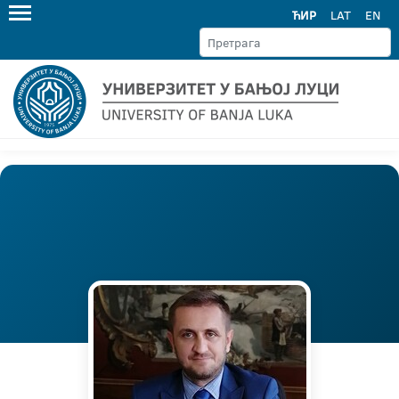
ЋИР
LAT
EN