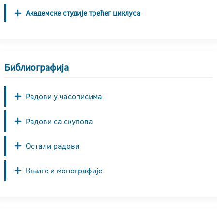
Академске студије трећег циклуса
Библиографија
Радови у часописима
Радови са скупова
Остали радови
Књиге и монографије