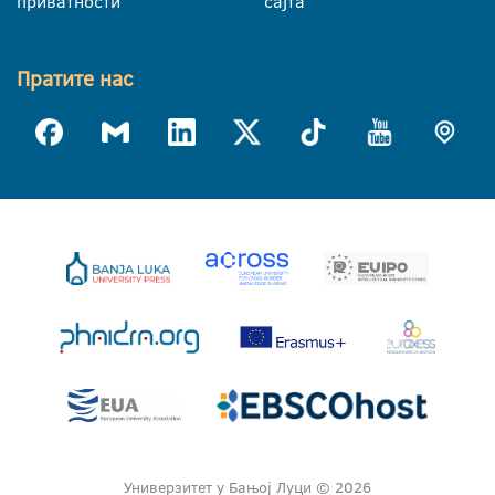
приватности
сајта
Пратите нас
Универзитет у Бањој Луци © 2026