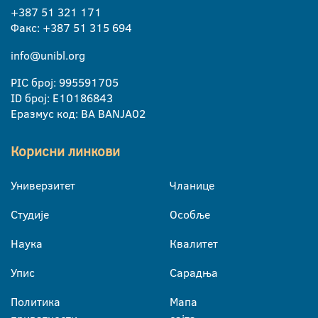
+387 51 321 171
Факс: +387 51 315 694
info@unibl.org
PIC број: 995591705
ID број: E10186843
Еразмус код: BA BANJA02
Корисни линкови
Универзитет
Чланице
Студије
Особље
Наука
Квалитет
Упис
Сарадња
Политика
Мапа