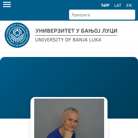
ЋИР
LAT
EN