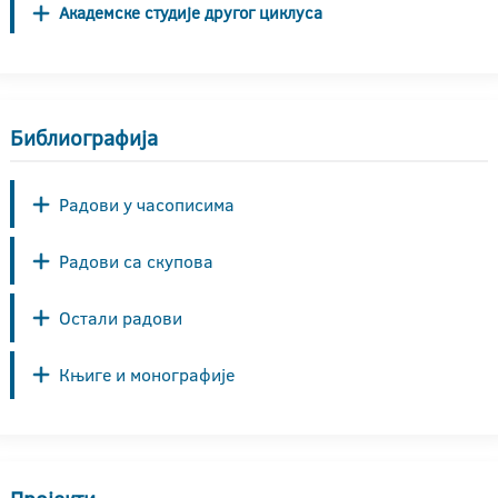
Академске студије другог циклуса
Библиографија
Радови у часописима
Радови са скупова
Остали радови
Књиге и монографије