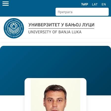
ЋИР
LAT
EN