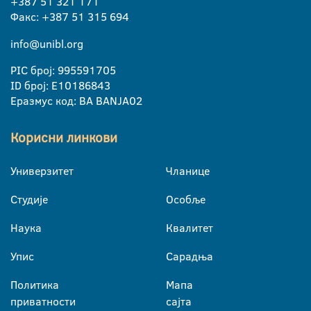
+387 51 321 171
Факс: +387 51 315 694
info@unibl.org
PIC број: 995591705
ID број: E10186843
Еразмус код: BA BANJA02
Корисни линкови
Универзитет
Чланице
Студије
Особље
Наука
Квалитет
Упис
Сарадња
Политика
Мапа
приватности
сајта