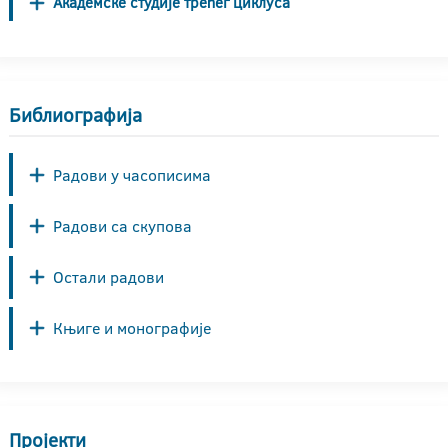
Академске студије трећег циклуса
Библиографија
Радови у часописима
Радови са скупова
Остали радови
Књиге и монографије
Пројекти