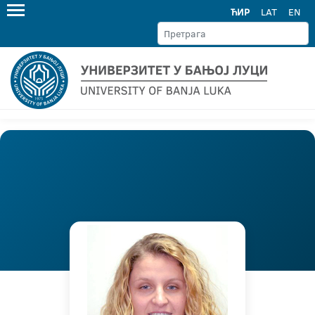
ЋИР
LAT
EN