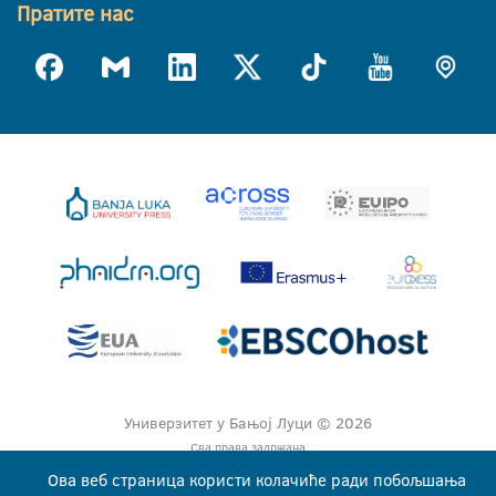
Пратите нас
Универзитет у Бањој Луци © 2026
Сва права задржана
Ова веб страница користи колачиће ради побољшања