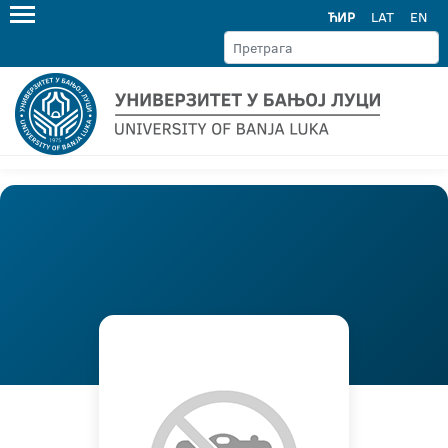
ЋИР
LAT
EN