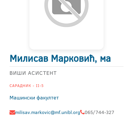
Милисав Марковић, ма
ВИШИ АСИСТЕНТ
САРАДНИК - II-5
Машински факултет
milisav.markovic@mf.unibl.org
065/744-327