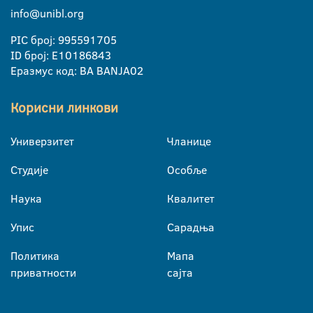
info@unibl.org
PIC број: 995591705
ID број: E10186843
Еразмус код: BA BANJA02
Корисни линкови
Универзитет
Чланице
Студије
Особље
Наука
Квалитет
Упис
Сарадња
Политика
Мапа
приватности
сајта