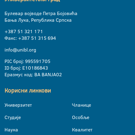
Булевар војводе Петра Бојовића
Бања Лука, Република Српска
+387 51 321 171
Факс: +387 51 315 694
info@unibl.org
PIC број: 995591705
ID број: E10186843
Еразмус код: BA BANJA02
Корисни линкови
Универзитет
Чланице
Студије
Особље
Наука
Квалитет