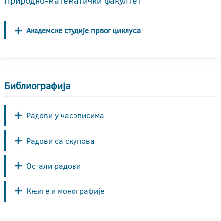
Природно-математички факултет
Академске студије првог циклуса
Библиографија
Радови у часописима
Радови са скупова
Остали радови
Књиге и монографије