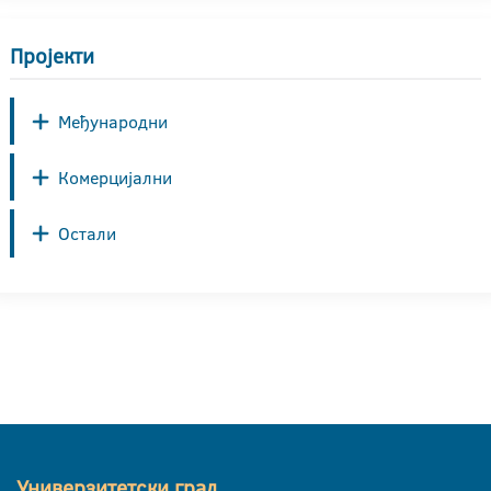
Пројекти
Међународни
Комерцијални
Остали
Универзитетски град