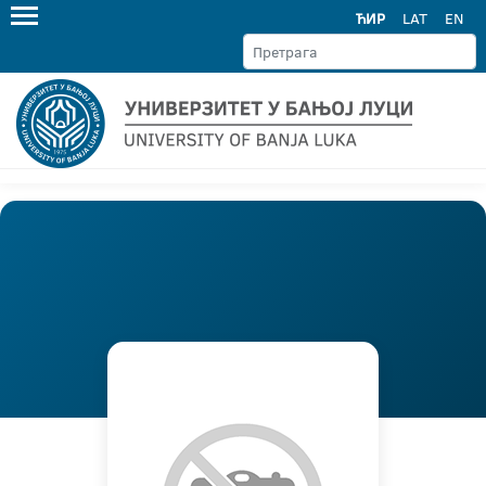
ЋИР
LAT
EN