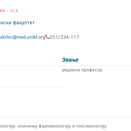
К - II-4
нски факултет
.skrbic@med.unibl.org
051/234-117
Звање
редовни професор
логију, клиничку фармакологију и токсикологију