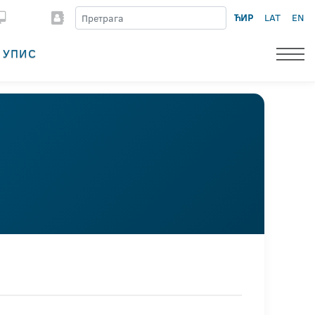
ЋИР
LAT
EN
УПИС