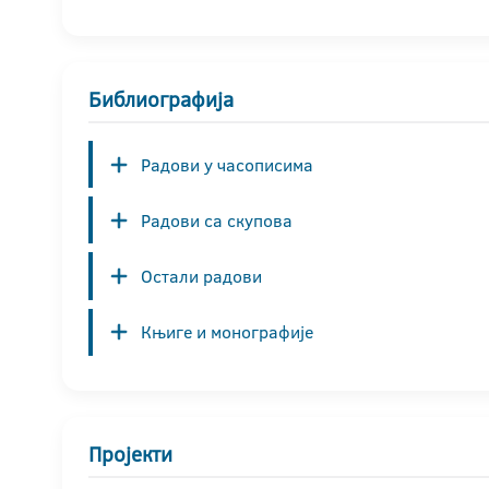
Библиографија
Радови у часописима
Радови са скупова
Остали радови
Књиге и монографије
Пројекти